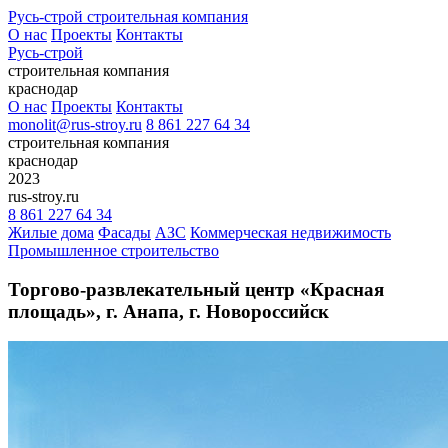
Русь-строй
строительная
компания
О нас
Проекты
Контакты
Русь-строй
строительная компания
краснодар
О нас
Проекты
Контакты
monolit@rus-stroy.ru
8 861 227 64 34
строительная компания
краснодар
2023
rus-stroy.ru
8 861 227 64 34
Жилые дома
Фасады
АЗС
Коммерческая недвижимость
Промышленное строительство
Торгово-развлекательный центр «Красная
площадь», г. Анапа, г. Новороссийск